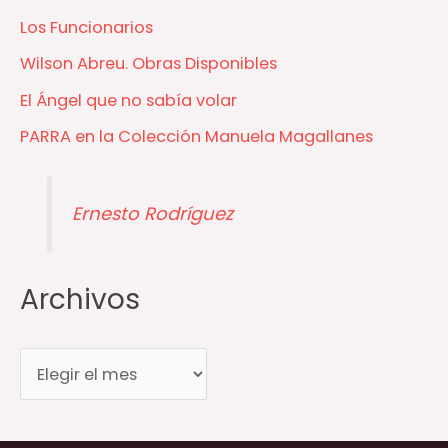
o
Los Funcionarios
r
Wilson Abreu. Obras Disponibles
í
El Ángel que no sabía volar
a
s
PARRA en la Colección Manuela Magallanes
Ernesto Rodríguez
Archivos
A
r
c