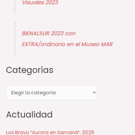
Visuales 2023
BIENALSUR 2023 con
EXTRA/ordinario en el Museo MAR
Categorías
C
a
t
Actualidad
e
g
Los Bravú “Aurora en Samaná”. 2025