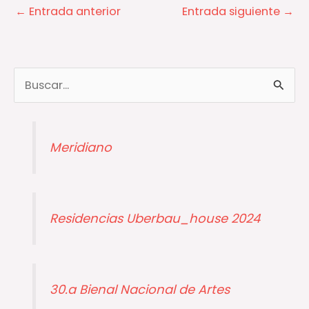
←
Entrada anterior
Entrada siguiente
→
B
u
s
c
Meridiano
a
r
p
Residencias Uberbau_house 2024
o
r
:
30.a Bienal Nacional de Artes