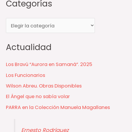
Categorías
C
a
t
Actualidad
e
g
Los Bravú “Aurora en Samaná”. 2025
o
Los Funcionarios
r
Wilson Abreu. Obras Disponibles
í
El Ángel que no sabía volar
a
s
PARRA en la Colección Manuela Magallanes
Ernesto Rodríguez