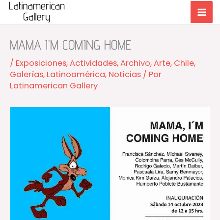
Ir
al
contenido
MAMA I’M COMING HOME
/
Exposiciones
,
Actividades
,
Archivo
,
Arte
,
Chile
,
Galerías
,
Latinoamérica
,
Noticias
/ Por
Latinamerican Gallery